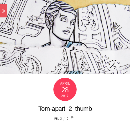
APRIL
28
2017
Torn-apart_2_thumb
0
FELIX