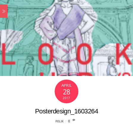
APRIL
28
2017
Posterdesign_1603264
0
FELIX