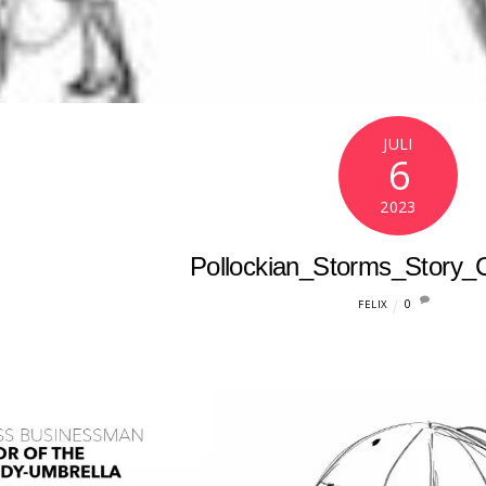
JULI
6
2023
Pollockian_Storms_Story_
0
FELIX