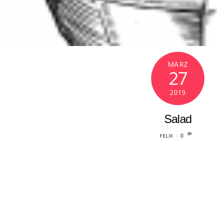
MÄRZ
27
2019
Salad
0
FELIX