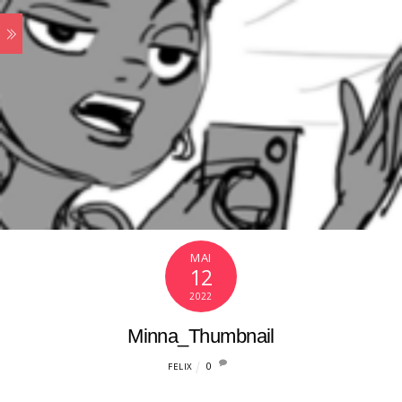
MAI
12
2022
Minna_Thumbnail
0
FELIX