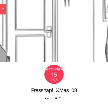
SEPTEMBER
15
2023
Fressnapf_XMas_08
0
FELIX