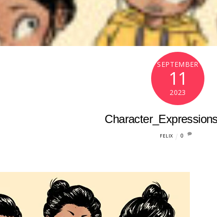
SEPTEMBER
11
2023
Character_Expressio
0
FELIX