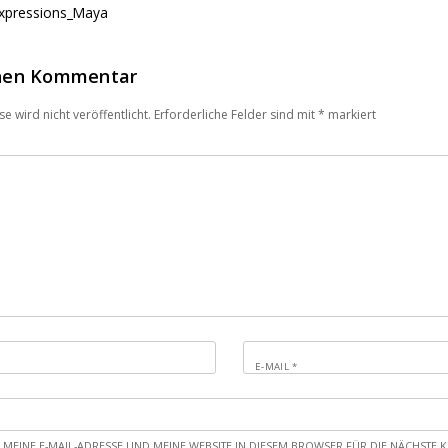
Expressions_Maya
inen Kommentar
e wird nicht veröffentlicht.
Erforderliche Felder sind mit
*
markiert
E-MAIL
*
 MEINE E-MAIL-ADRESSE UND MEINE WEBSITE IN DIESEM BROWSER FÜR DIE NÄCHST