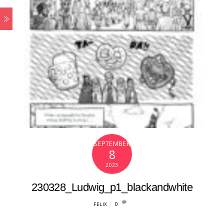
SEPTEMBER
8
2023
230328_Ludwig_p1_blackandwhite
0
FELIX