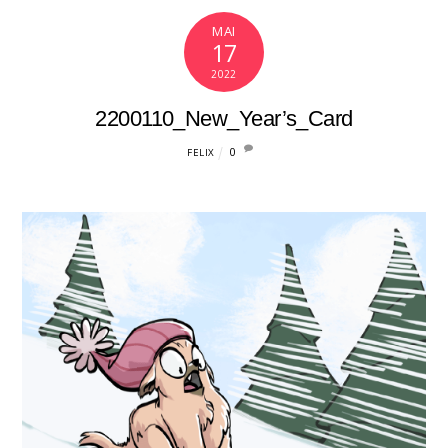
MAI
17
2022
2200110_New_Year’s_Card
0
FELIX