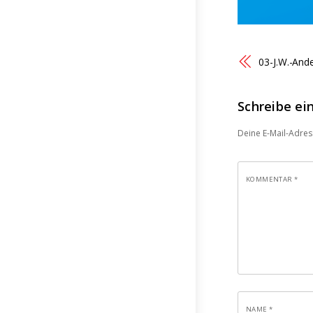
03-J.W.-And
Schreibe e
Deine E-Mail-Adress
KOMMENTAR
*
NAME
*