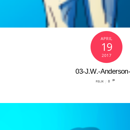
APRIL
19
2017
03-J.W.-Anderson
0
FELIX